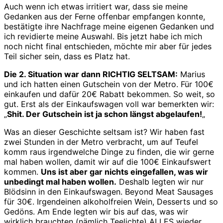
Auch wenn ich etwas irritiert war, dass sie meine
Gedanken aus der Ferne offenbar empfangen konnte,
bestätigte ihre Nachfrage meine eigenen Gedanken und
ich revidierte meine Auswahl. Bis jetzt habe ich mich
noch nicht final entschieden, möchte mir aber für jedes
Teil sicher sein, dass es Platz hat.
Die 2. Situation war dann RICHTIG SELTSAM:
Marius
und ich hatten einen Gutschein von der Metro. Für 100€
einkaufen und dafür 20€ Rabatt bekommen. So weit, so
gut. Erst als der Einkaufswagen voll war bemerkten wir:
„
Shit. Der Gutschein ist ja schon längst abgelaufen!
„
Was an dieser Geschichte seltsam ist? Wir haben fast
zwei Stunden in der Metro verbracht, um auf Teufel
komm raus irgendwelche Dinge zu finden, die wir gerne
mal haben wollen, damit wir auf die 100€ Einkaufswert
kommen.
Uns ist aber gar nichts eingefallen, was wir
unbedingt mal haben wollen.
Deshalb legten wir nur
Blödsinn in den Einkaufswagen. Beyond Meat Sausages
für 30€. Irgendeinen alkoholfreien Wein, Desserts und so
Gedöns. Am Ende legten wir bis auf das, was wir
wirklich brauchten (nämlich Teelichte) ALLES wieder