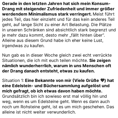
Gerade in den letzten Jahren hat sich mein Konsum-
Drang mit steigender Zufriedenheit und immer größer
werdendem Minimalismus stark verringert.
Meist führt
jedes Teil, das hier einzieht und für das kein anderes Teil
geht, auf lange Sicht zu einer Art Belastung. Die Plätze
in unseren Schränken sind absichtlich stark begrenzt und
je mehr dazu kommt, desto mehr „fällt hinten über“.
Alleine aus diesem Grund habe ich eher keine Lust,
irgendwas zu kaufen.
Nun gab es in dieser Woche gleich zwei echt verrückte
Situationen, die ich mit euch teilen möchte.
Sie zeigen
nämlich wunderherrlich, warum in uns Menschen oft
der Drang danach entsteht, etwas zu kaufen.
Situation 1:
Eine Bekannte von mir (Viele Grüße 💜) hat
eine Edelstein- und Büchersammlung aufgelöst und
mich gefragt, ob ich etwas davon haben möchte.
Grundsätzlich bin ich sowieso erst mal völlig hin und
weg, wenn es um Edelsteine geht. Wenn es dann auch
noch um Rohsteine geht, ist es um mich geschehen. Das
alleine ist nicht weiter verwunderlich.