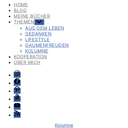
HOME
BLOG
MEINE BÜCHER
THEMEN
Untermenü
anzeigen
AUS DEM LEBEN
GEDANKEN
LIFESTYLE
GAUMENFREUDEN
KOLUMNE
KOOPERATION
ÜBER MICH
Instagram
Facebook
Pinterest
Amazon
Youtube
Feed
Kategorien
Kolumne