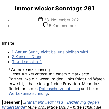
Immer wieder Sonntags 291
Veröffentlichungsdatum
28. November 2021
zu
5 Kommentare
Immer
wieder
Sonntags
Inhalte
291
1 Warum Sunny nicht bei uns bleiben wird
2 Konsum-Drang
3 Und sonst so?
*Werbekennzeichnung
Dieser Artikel enthält mit einem * markierte
Partnerlinks d.h. wenn ihr den Links folgt und Waren
erwerbt, erhalte ich ggf. eine Provision. Mehr dazu
findet Ihr in den
Datenschutzrichtlinien
und bei der
Werbekennzeichnung
.
|Gesehen|
„
Transmann liebt Frau – Beziehung gegen
Widerstände
“ (eine großartige Doku – bitte schaut sie