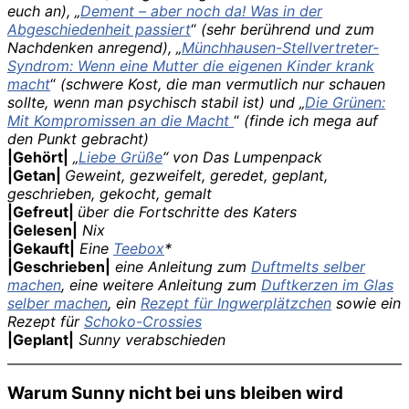
euch an), „
Dement – aber noch da! Was in der
Abgeschiedenheit passiert
“
(sehr berührend und zum
Nachdenken anregend), „
Münchhausen-Stellvertreter-
Syndrom: Wenn eine Mutter die eigenen Kinder krank
macht
“
(schwere Kost, die man vermutlich nur schauen
sollte, wenn man psychisch stabil ist) und „
Die Grünen:
Mit Kompromissen an die Macht
“
(finde ich mega auf
den Punkt gebracht)
|Gehört|
„
Liebe Grüße
“ von Das Lumpenpack
|Getan|
Geweint, gezweifelt, geredet, geplant,
geschrieben, gekocht, gemalt
|Gefreut|
über die Fortschritte des Katers
|Gelesen|
Nix
|Gekauft|
Eine
Teebox
*
|Geschrieben|
eine Anleitung zum
Duftmelts selber
machen
, eine weitere Anleitung zum
Duftkerzen im Glas
selber machen
, ein
Rezept für Ingwerplätzchen
sowie ein
Rezept für
Schoko-Crossies
|Geplant|
Sunny verabschieden
Warum Sunny nicht bei uns bleiben wird