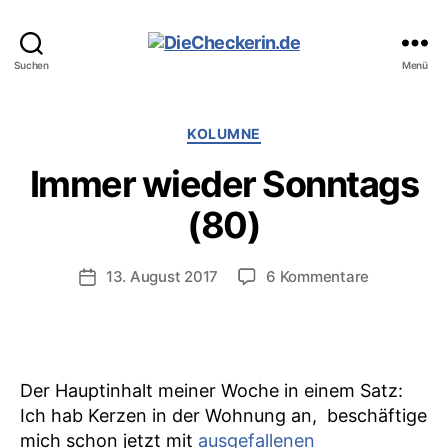
DieCheckerin.de
Suchen
Menü
Kategorien
KOLUMNE
Immer wieder Sonntags
(80)
zu
13. August 2017
6 Kommentare
Veröffentlichungsdatum
Immer
wieder
Sonntags
(80)
Der Hauptinhalt meiner Woche in einem Satz:
Ich hab Kerzen in der Wohnung an, beschäftige
mich schon jetzt mit
ausgefallenen