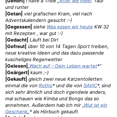
|Gehört|
I have a Tribe „
After we meet
“ rauf
und runter
|Getan|
viel grafischen Kram, viel nach
Adventskalendern gesucht :-)
|Gegessen|
siehe
Was essen wir heute
KW 32
mit Rezepten , war gut :-)
|Gedacht|
Läuft bei Dir!
|Gefreut|
über 10 von 14 Tagen Sport treiben,
neue kreative Ideen und das dazu passende
kuscheliges Regenwetter
|Gelesen|
„
Wach auf – Dein Leben wartet
*“
|Geärgert|
kaum ;-)
|Gekauft|
gleich zwei neue Katzentoiletten
einmal die von
Rotho
* und die von
SAVIC
*, sind
sich sehr ähnlich und doch irgendwie anders,
mal schauen wie Kimba und Bongo das so
annehmen. Außerdem hab ich mir „
Wut ist ein
Geschenk
„* als Hörbuch gekauft