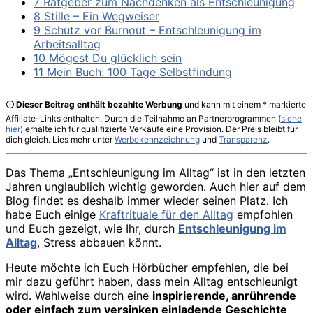
7 Ratgeber zum Nachdenken als Entschleunigung
8 Stille – Ein Wegweiser
9 Schutz vor Burnout – Entschleunigung im
Arbeitsalltag
10 Mögest Du glücklich sein
11 Mein Buch: 100 Tage Selbstfindung
🛈
Dieser Beitrag enthält bezahlte Werbung
und kann mit einem * markierte
Affiliate-Links enthalten. Durch die Teilnahme an Partnerprogrammen (
siehe
hier
) erhalte ich für qualifizierte Verkäufe eine Provision. Der Preis bleibt für
dich gleich. Lies mehr unter
Werbekennzeichnung
und
Transparenz
.
Das Thema „Entschleunigung im Alltag“ ist in den letzten
Jahren unglaublich wichtig geworden. Auch hier auf dem
Blog findet es deshalb immer wieder seinen Platz. Ich
habe Euch einige
Kraftrituale für den Alltag
empfohlen
und Euch gezeigt, wie Ihr, durch
Entschleunigung im
Alltag
, Stress abbauen könnt.
Heute möchte ich Euch Hörbücher empfehlen, die bei
mir dazu geführt haben, dass mein Alltag entschleunigt
wird. Wahlweise durch eine
inspirierende, anrührende
oder einfach zum versinken einladende Geschichte