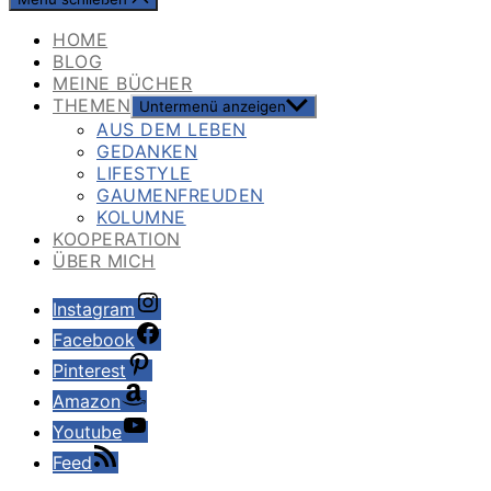
HOME
BLOG
MEINE BÜCHER
THEMEN
Untermenü anzeigen
AUS DEM LEBEN
GEDANKEN
LIFESTYLE
GAUMENFREUDEN
KOLUMNE
KOOPERATION
ÜBER MICH
Instagram
Facebook
Pinterest
Amazon
Youtube
Feed