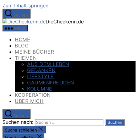
Zum Inhalt springen
Suchen
DieCheckerin.de
Menü
HOME
BLOG
MEINE BÜCHER
THEMEN
AUS DEM LEBEN
GEDANKEN
LIFESTYLE
GAUMENFREUDEN
KOLUMNE
KOOPERATION
ÜBER MICH
Suchen
Suchen nach:
Suche schließen
Menü schließen