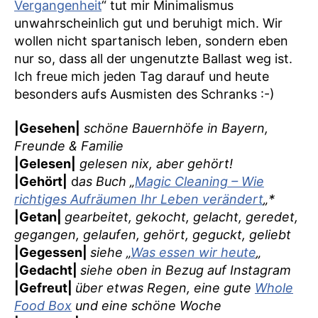
Vergangenheit
“ tut mir Minimalismus
unwahrscheinlich gut und beruhigt mich. Wir
wollen nicht spartanisch leben, sondern eben
nur so, dass all der ungenutzte Ballast weg ist.
Ich freue mich jeden Tag darauf und heute
besonders aufs Ausmisten des Schranks :-)
|Gesehen|
schöne Bauernhöfe in Bayern,
Freunde & Familie
|Gelesen|
gelesen nix, aber gehört!
|Gehört|
d
as Buch „
Magic Cleaning – Wie
richtiges Aufräumen Ihr Leben verändert
„*
|Getan|
gearbeitet, gekocht, gelacht, geredet,
gegangen, gelaufen, gehört, geguckt, geliebt
|Gegessen|
siehe „
Was essen wir heute
„
|Gedacht|
siehe oben in Bezug auf Instagram
|Gefreut|
über etwas Regen, eine gute
Whole
Food Box
und eine schöne Woche