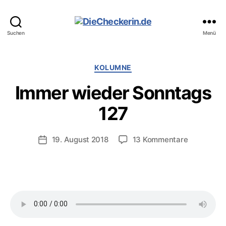
DieCheckerin.de
Suchen
Menü
Kategorien
KOLUMNE
Immer wieder Sonntags
127
zu
19. August 2018
13 Kommentare
Veröffentlichungsdatum
Immer
wieder
Sonntags
127