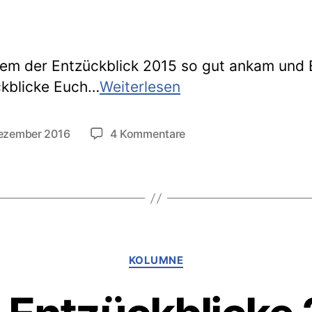
m der Entzückblick 2015 so gut ankam und 
Blogparade:
kblicke Euch…
Weiterlesen
Entzückblick
2016
zu
Dezember 2016
4 Kommentare
tlichungsdatum
Blogparade:
Entzückblick
2016
Kategorien
KOLUMNE