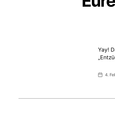
Eure
Yay! D
„Entzü
4. Fe
Veröffen