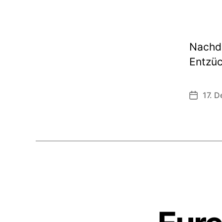
Nachde
Entzüc
17. 
Veröffen