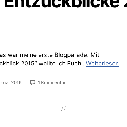
 Entzückblicke
as war meine erste Blogparade. Mit
Eu
ckblick 2015“ wollte ich Euch…
Weiterlesen
En
20
zu
bruar 2016
1 Kommentar
tlichungsdatum
Eure
Entzückblicke
2015