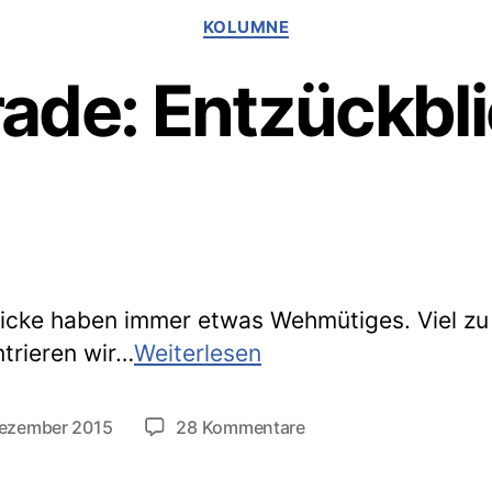
Kategorien
KOLUMNE
ade: Entzückbl
icke haben immer etwas Wehmütiges. Viel zu
Blogparade:
trieren wir…
Weiterlesen
Entzückblick
2015
zu
Dezember 2015
28 Kommentare
tlichungsdatum
Blogparade:
Entzückblick