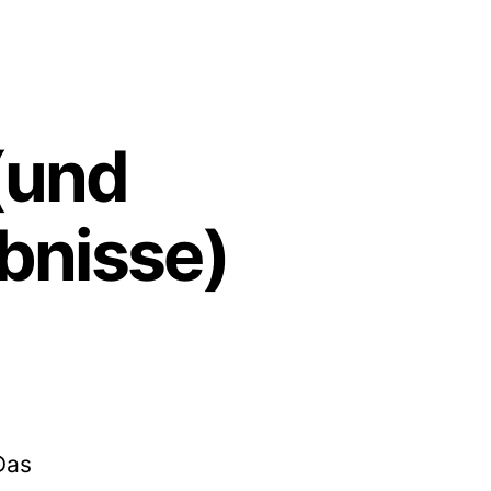
(und
bnisse)
Das