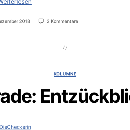
Entzückblick
Weiterlesen
2018
(und
zu
Dezember 2018
2 Kommentare
tlichungsdatum
Rauhnächte
Entzückblick
2018
2017
(und
Ergebnisse)
Rauhnächte
2017
Ergebnisse)
Kategorien
KOLUMNE
ade: Entzückbl