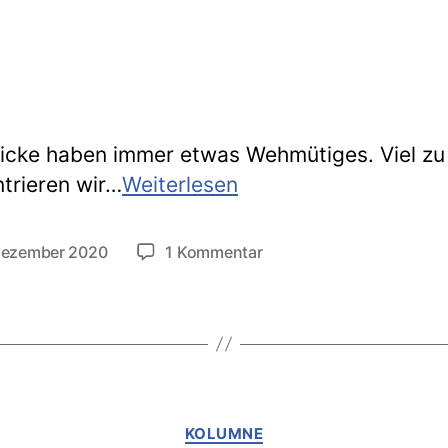
icke haben immer etwas Wehmütiges. Viel zu
Entzückblick
trieren wir…
Weiterlesen
2020
zu
Dezember 2020
1 Kommentar
tlichungsdatum
Entzückblick
2020
Kategorien
KOLUMNE