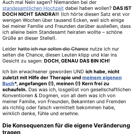
Auch mal Nein sagen? Niemanden bei der
standesamtlichen Hochzeit
dabei haben wollen?
DAS IST
DOCH NICHT SANDRA!
!! (Ich hörte diesen Satz erst vor
wenigen Wochen über tausend Ecken, weil sich einige
bei meiner Familie und Freunden darüber ausließen, dass
ich alleine beim Standesamt heiraten wollte – schöne
Grüße an dieser Stelle!).
Leider
hatte ich nur selten die Chance
nutze ich nur
selten die Chance, diesen Leuten klipp und klar ins
Gesicht zu sagen:
DOCH, GENAU DAS BIN ICH!
Ich bin erwachsener geworden UND
ich habe, nicht
zuletzt mit Hilfe der Therapie und
meinem eigenen
Buch
*, angefangen (!), meinen (!) Kern frei zu
schaufeln.
Das was ich, losgelöst von gesellschaftlichen
Konventionen & Dogmen, von all dem was ich von
meiner Familie, von Freunden, Bekannten und Fremden
als richtig oder falsch vermittelt bekommen habe,
wirklich denke, fühle und ersehne.
Die Konsequenzen für die eigene Veränderung
tragen