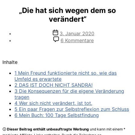
„Die hat sich wegen dem so
verändert“
Veröffentlichungsdatum
3. Januar 2020
zu
6 Kommentare
„Die
hat
sich
Inhalte
wegen
dem
1 Mein Freund funktionierte nicht so, wie das
so
Umfeld es erwartete
verändert“
2 DAS IST DOCH NICHT SANDRA!
3 Die Konsequenzen für die eigene Veränderung
tragen
4 Wer sich nicht verändert, ist tot.
5 Ein paar Fragen zur Selbstreflexion zum Schluss
6 Mein Buch: 100 Tage Selbstfindung
🛈
Dieser Beitrag enthält unbeauftragte Werbung
und kann mit einem *