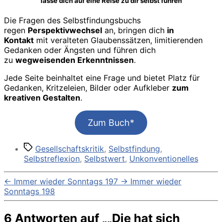
lasse dich auf eine Reise zu dir selbst führen
Die Fragen des Selbstfindungsbuchs
regen
Perspektivwechsel
an, bringen dich
in
Kontakt
mit veralteten Glaubenssätzen, limitierenden
Gedanken oder Ängsten und führen dich
zu
wegweisenden Erkenntnissen
.
Jede Seite beinhaltet eine Frage und bietet Platz für
Gedanken, Kritzeleien, Bilder oder Aufkleber
zum
kreativen Gestalten
.
Zum Buch*
Schlagwörter
Gesellschaftskritik
,
Selbstfindung
,
Selbstreflexion
,
Selbstwert
,
Unkonventionelles
←
Immer wieder Sonntags 197
→
Immer wieder
Sonntags 198
6 Antworten auf „„Die hat sich