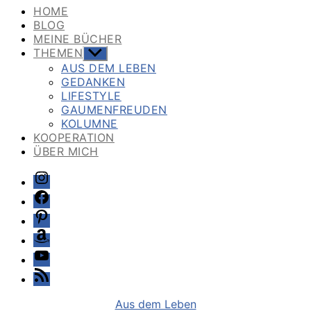
HOME
BLOG
MEINE BÜCHER
THEMEN
Untermenü
anzeigen
AUS DEM LEBEN
GEDANKEN
LIFESTYLE
GAUMENFREUDEN
KOLUMNE
KOOPERATION
ÜBER MICH
Instagram
Facebook
Pinterest
Amazon
Youtube
Feed
Kategorien
Aus dem Leben