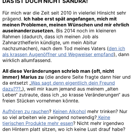
DAS IST DOCH NICHT SANDRA!
Für mich war die Zeit seit 2010 in vielerlei Hinsicht sehr
prägend.
Ich habe erst spät angefangen, mich mit
meinen Problemen, meinen Wünschen und mir ehrlich
auseinanderzusetzen.
Bis 2014 noch im kleineren
Rahmen (dadurch, dass ich meinen Job als
Zahnarzthelferin kündigte, um mein Abitur
nachzumachen), nach dem Tod meines Vaters (
den ich
als krassen Augenöffner und Wegweiser empfand
), dann
wirklich allumfassend.
All diese Veränderungen schrieb man (oft, nicht
immer) Marius zu
(die andere Seite fragte dann hier und
da entsetzt „
Was sagt denn eigentlich dein Freund
dazu???
„), weil mir kaum jemand aus meinem „alten
Leben“ zutraute, dass ich „so krasse Veränderungen“ aus
freien Stücken vornehmen könnte.
Aufhören zu rauchen
?
Keinen Alkohol
mehr trinken? Nur
so viel arbeiten wie zwingend notwendig?
Keine
tierischen Produkte mehr essen
? Nicht mehr irgendwo
den Hintern platt sitzen, wo ich keine Lust drauf habe?