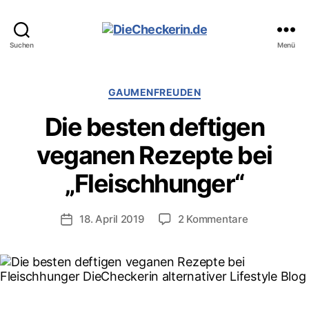
DieCheckerin.de
Suchen
Menü
Kategorien
GAUMENFREUDEN
Die besten deftigen
veganen Rezepte bei
„Fleischhunger“
zu
18. April 2019
2 Kommentare
Veröffentlichungsdatum
Die
besten
deftigen
veganen
Rezepte