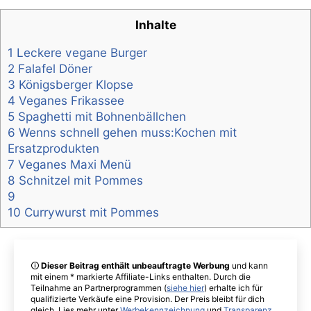
bei
„Fleischhung
Inhalte
1 Leckere vegane Burger
2 Falafel Döner
3 Königsberger Klopse
4 Veganes Frikassee
5 Spaghetti mit Bohnenbällchen
6 Wenns schnell gehen muss:Kochen mit
Ersatzprodukten
7 Veganes Maxi Menü
8 Schnitzel mit Pommes
9
10 Currywurst mit Pommes
🛈
Dieser Beitrag enthält unbeauftragte Werbung
und kann
mit einem * markierte Affiliate-Links enthalten. Durch die
Teilnahme an Partnerprogrammen (
siehe hier
) erhalte ich für
qualifizierte Verkäufe eine Provision. Der Preis bleibt für dich
gleich. Lies mehr unter
Werbekennzeichnung
und
Transparenz
.